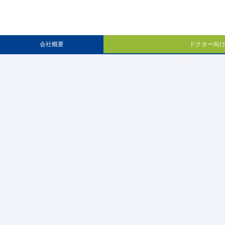
お知らせ
のお知らせ】8月8日（土）～8月16日（日）は夏季休業とさせていただきます
会社概要
ドクター向